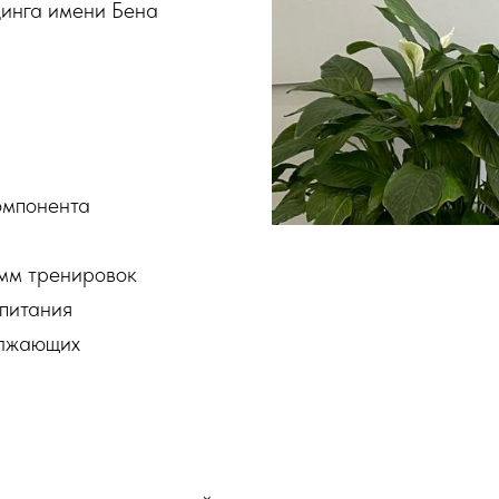
динга имени Бена
омпонента
мм тренировок
питания
олжающих