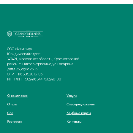
ООО «Альтаир»
Юридический адрес:
143421, Московская область, Красногорский
район, с. Николо-Урюпино, ул.Гагарина,
двлд.23, офис 25.18
ОГРН: 1185053016103
ИНН /КПП 5024186441/502401001
О комплексе
Услуги
Отель
Спецпредложения
Спа
Клубные карты
Ресторан
Контакты