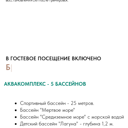
восстановления сил после тренировок.
ТЕРМАЛЬНЫЙ КОМПЛЕКС (5 бань)
В ГОСТЕВОЕ ПОСЕЩЕНИЕ ВКЛЮЧЕНО
БАССЕЙН «СРЕДИЗЕМНОЕ
Русская баня
Финская сауна
МОРЕ»
|
Турецкий хамам
Соляная баня
Инфракрасная сауна