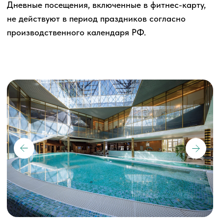
ФИТНЕС-ЦЕНТР
Кардиозона
Зона свободных весов
Силовые тренажеры на разные группы мышц
Зона для функциональных тренировок
Групповые программы
Студийные занятия: Pilates Reformer, Pole
Dance, Аэройога
Более 50-ти современных тренажерах HOIST
,
которые помогают прорабатывать отдельные группы
мышц по заданной траектории движения.