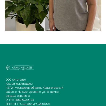
ООО «Альтаир»
Юридический адрес:
143421, Московская область, Красногорский
район, с. Николо-Урюпино, ул.Гагарина,
двлд.23, офис 25.18
ОГРН: 1185053016103
ИНН /КПП 5024186441/502401001