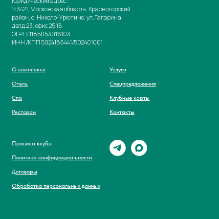
Юридический адрес:
143421, Московская область, Красногорский
район, с. Николо-Урюпино, ул.Гагарина,
двлд.23, офис 25.18
ОГРН: 1185053016103
ИНН /КПП 5024186441/502401001
О комплексе
Услуги
Отель
Спецпредложения
Спа
Клубные карты
Ресторан
Контакты
Правила клуба
Политика конфиденциальности
Договоры
Обработка персональных данных